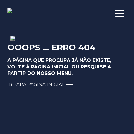
PT
Início
EN
Grupo ACA
FR
OOOPS ... ERRO 404
Áreas de Negócio
Empresas
A PÁGINA QUE PROCURA JÁ NÃO EXISTE,
VOLTE À PÁGINA INICIAL OU PESQUISE A
Projetos
PARTIR DO NOSSO MENU.
IR PARA PÁGINA INICIAL
Ética e Compliance
Pessoas
Innovation Challenge
Inovação